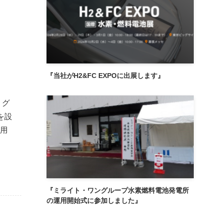
『当社がH2&FC EXPOに出展します』
 グ
を設
用
『ミライト・ワングループ水素燃料電池発電所
の運用開始式に参加しました』