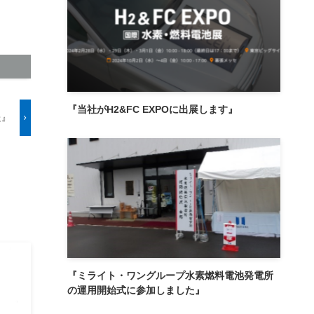
『当社がH2&FC EXPOに出展します』
た』
『ミライト・ワングループ水素燃料電池発電所
の運用開始式に参加しました』