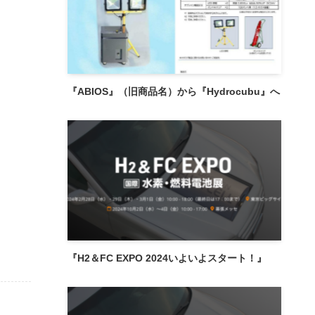
『ABIOS』（旧商品名）から『Hydrocubu』へ
『H2＆FC EXPO 2024いよいよスタート！』