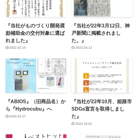
『当社がものづくり開発奨
『当社が22年3月12日、神
励補助金の交付対象に選ば
戸新聞に掲載されまし
れました』
た。』
2022.02.15
2022.03.12
『ABIOS』（旧商品名）か
『当社が22年10月、姫路市
ら『Hydrocubu』へ
SDGs宣言を取得しまし
た』
2024.02.27
2022.10.01